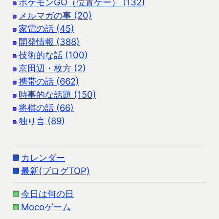
ポケモンGO（位置ゲー） (132)
メルマガの事 (20)
家電の話 (45)
開発情報 (388)
技術的な話 (100)
京田辺・枚方 (2)
携帯の話 (662)
時事的な話題 (150)
将棋の話 (66)
独り言 (89)
カレンダー
最新(ブログTOP)
今日は何の日
Mocoゲーム