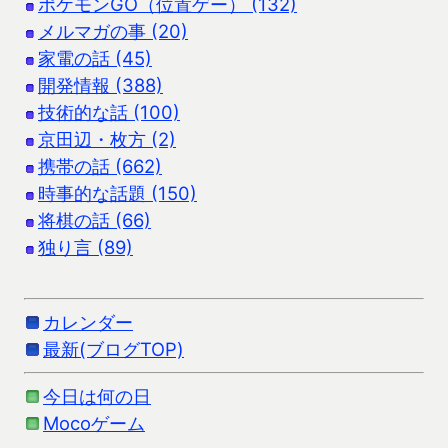
ポケモンGO（位置ゲー） (132)
メルマガの事 (20)
家電の話 (45)
開発情報 (388)
技術的な話 (100)
京田辺・枚方 (2)
携帯の話 (662)
時事的な話題 (150)
将棋の話 (66)
独り言 (89)
カレンダー
最新(ブログTOP)
今日は何の日
Mocoゲーム