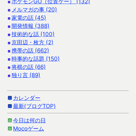
ポケモンGO（位置ゲー） (132)
メルマガの事 (20)
家電の話 (45)
開発情報 (388)
技術的な話 (100)
京田辺・枚方 (2)
携帯の話 (662)
時事的な話題 (150)
将棋の話 (66)
独り言 (89)
カレンダー
最新(ブログTOP)
今日は何の日
Mocoゲーム