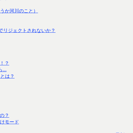
うか河川のこと）
プリでリジェクトされないか？
り！？
ら…
」とは？
いの？
けモード