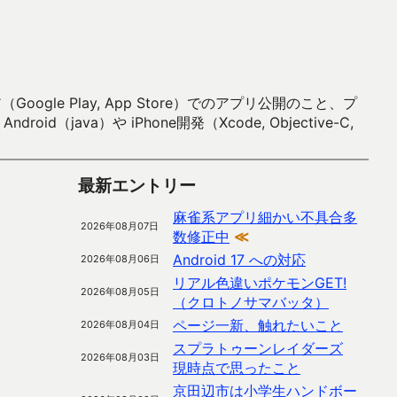
 Play, App Store）でのアプリ公開のこと、プ
）や iPhone開発（Xcode, Objective-C,
最新エントリー
麻雀系アプリ細かい不具合多
2026年08月07日
数修正中
≪
Android 17 への対応
2026年08月06日
リアル色違いポケモンGET!
2026年08月05日
（クロトノサマバッタ）
ページ一新、触れたいこと
2026年08月04日
スプラトゥーンレイダーズ
2026年08月03日
現時点で思ったこと
京田辺市は小学生ハンドボー