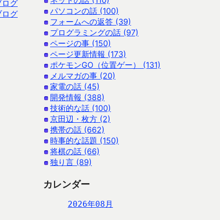
ネットの話 (110)
ブログ
パソコンの話 (100)
ブログ
フォームへの返答 (39)
プログラミングの話 (97)
ページの事 (150)
ページ更新情報 (173)
ポケモンGO（位置ゲー） (131)
メルマガの事 (20)
家電の話 (45)
開発情報 (388)
技術的な話 (100)
京田辺・枚方 (2)
携帯の話 (662)
時事的な話題 (150)
将棋の話 (66)
独り言 (89)
カレンダー
2026年08月