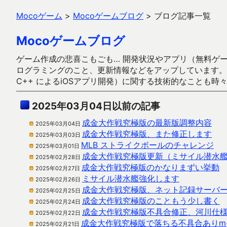
Mocoゲーム
>
Mocoゲームブログ
>
ブログ記事一覧
Mocoゲームブログ
ゲーム作成の悲喜こもごも… 開発状況やアプリ（無料ゲーム多
ログラミングのこと、更新情報などをアップしています。ガラケー時代
C++ によるiOSアプリ開発）に関する技術的なことも時
2025年03月04日以前の記事
成金大作戦究極版の最新版調整内容
2025年03月04日
成金大作戦究極版、また修正します
2025年03月03日
MLB ストライクボールのチャレンジ
2025年03月01日
成金大作戦究極版更新（ミサイル潜水
2025年02月28日
成金大作戦究極版のかなりまずい挙動
2025年02月27日
ミサイル潜水艦強化します
2025年02月26日
成金大作戦究極版、ネット記録サーバ
2025年02月25日
成金大作戦究極版のこともう少し書く
2025年02月24日
成金大作戦究極版不具合修正、河川仕
2025年02月22日
成金大作戦究極版で落ちる不具合ありm(_
2025年02月21日