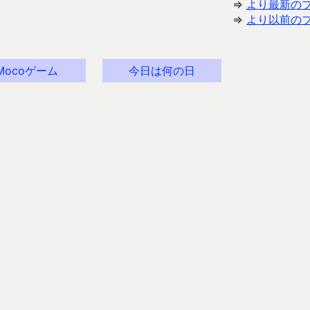
⇒
より最新の
⇒
より以前の
Mocoゲーム
今日は何の日