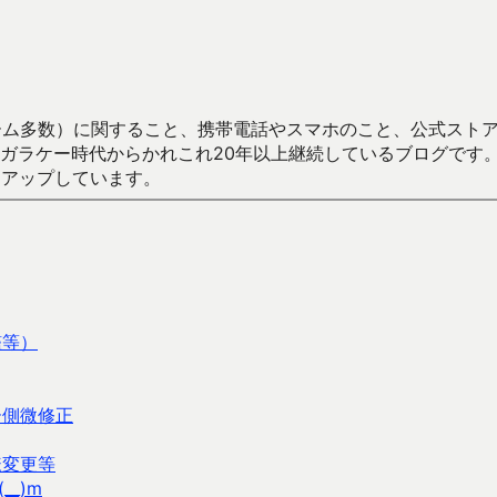
数）に関すること、携帯電話やスマホのこと、公式ストア（Google
からかれこれ20年以上継続しているブログです。Android（java
々アップしています。
艦等）
ー側微修正
様変更等
_)m