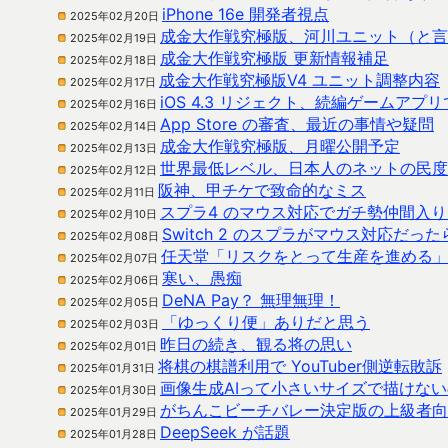
iPhone 16e 開発者視点
2025年02月20日
成金大作戦究極版、河川ユニット（と言
2025年02月19日
成金大作戦究極版 更新情報補足
2025年02月18日
成金大作戦究極版V4 ユニット調整内容
2025年02月17日
iOS 4.3 リジェクト、続編ゲームア
2025年02月16日
App Store の審査、最近の事情や疑問
2025年02月14日
成金大作戦究極版、月曜公開予定
2025年02月13日
世界最低レベル、日本人のネットの民度
2025年02月12日
阪神、甲チケで致命的なミス
2025年02月11日
スプラ4 のマウス対応でガチ勢仲間入
2025年02月10日
Switch 2 のスプラがマウス対応だった
2025年02月08日
任天堂「リスクをとって生産を進める
2025年02月07日
寒い、愚痴
2025年02月06日
DeNA Pay？ 無理無理！
2025年02月05日
「ゆっくり便」ありだと思う
2025年02月03日
昨日の続き、観る将の思い
2025年02月01日
将棋の棋譜利用で YouTuber側逆転敗訴
2025年01月31日
画像生成AIって小さいサイズで描けな
2025年01月30日
がちんこビーチバレー決定版の上級者向
2025年01月29日
DeepSeek が話題
2025年01月28日