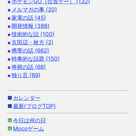
ポケモンGO（位置ゲー） (132)
メルマガの事 (20)
家電の話 (45)
開発情報 (388)
技術的な話 (100)
京田辺・枚方 (2)
携帯の話 (662)
時事的な話題 (150)
将棋の話 (66)
独り言 (89)
カレンダー
最新(ブログTOP)
今日は何の日
Mocoゲーム