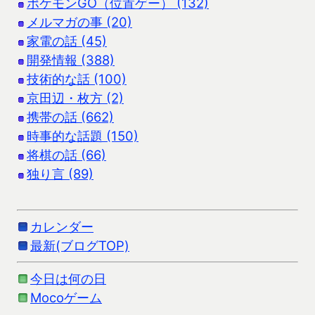
ポケモンGO（位置ゲー） (132)
メルマガの事 (20)
家電の話 (45)
開発情報 (388)
技術的な話 (100)
京田辺・枚方 (2)
携帯の話 (662)
時事的な話題 (150)
将棋の話 (66)
独り言 (89)
カレンダー
最新(ブログTOP)
今日は何の日
Mocoゲーム