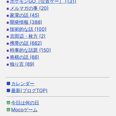
ポケモンGO（位置ゲー） (131)
メルマガの事 (20)
家電の話 (45)
開発情報 (388)
技術的な話 (100)
京田辺・枚方 (2)
携帯の話 (662)
時事的な話題 (150)
将棋の話 (66)
独り言 (89)
カレンダー
最新(ブログTOP)
今日は何の日
Mocoゲーム