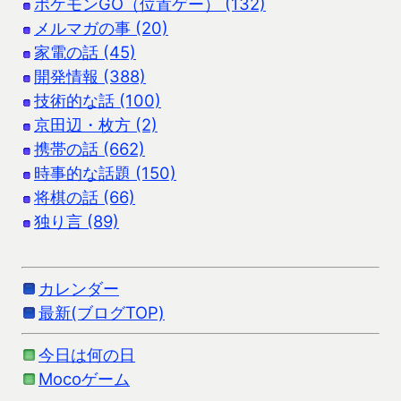
ポケモンGO（位置ゲー） (132)
メルマガの事 (20)
家電の話 (45)
開発情報 (388)
技術的な話 (100)
京田辺・枚方 (2)
携帯の話 (662)
時事的な話題 (150)
将棋の話 (66)
独り言 (89)
カレンダー
最新(ブログTOP)
今日は何の日
Mocoゲーム