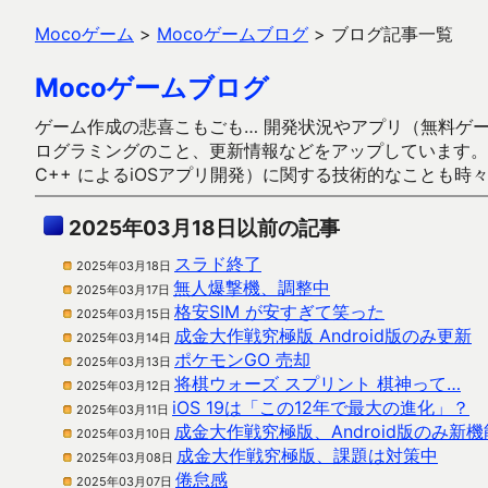
Mocoゲーム
>
Mocoゲームブログ
>
ブログ記事一覧
Mocoゲームブログ
ゲーム作成の悲喜こもごも… 開発状況やアプリ（無料ゲーム多
ログラミングのこと、更新情報などをアップしています。ガラケー時代
C++ によるiOSアプリ開発）に関する技術的なことも時
2025年03月18日以前の記事
スラド終了
2025年03月18日
無人爆撃機、調整中
2025年03月17日
格安SIM が安すぎて笑った
2025年03月15日
成金大作戦究極版 Android版のみ更新
2025年03月14日
ポケモンGO 売却
2025年03月13日
将棋ウォーズ スプリント 棋神って…
2025年03月12日
iOS 19は「この12年で最大の進化」？
2025年03月11日
成金大作戦究極版、Android版のみ新
2025年03月10日
成金大作戦究極版、課題は対策中
2025年03月08日
倦怠感
2025年03月07日