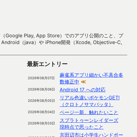
 Play, App Store）でのアプリ公開のこと、プ
）や iPhone開発（Xcode, Objective-C,
最新エントリー
麻雀系アプリ細かい不具合多
2026年08月07日
数修正中
≪
Android 17 への対応
2026年08月06日
リアル色違いポケモンGET!
2026年08月05日
（クロトノサマバッタ）
ページ一新、触れたいこと
2026年08月04日
スプラトゥーンレイダーズ
2026年08月03日
現時点で思ったこと
京田辺市は小学生ハンドボー