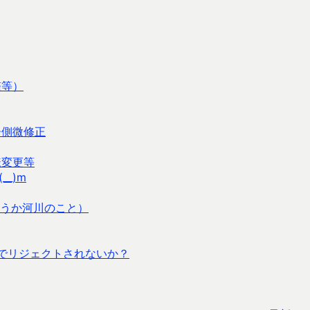
艦等）
ー側微修正
様変更等
_)m
うか河川のこと）
プリでリジェクトされないか？