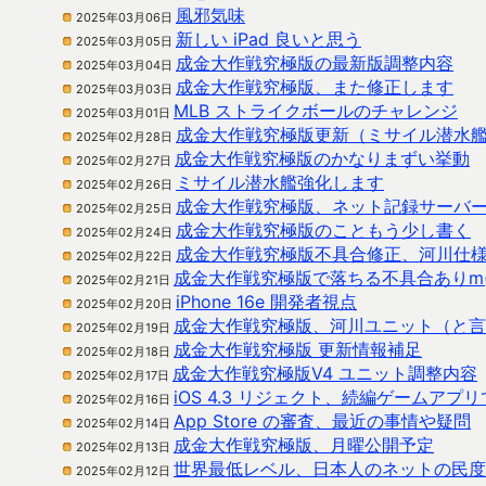
風邪気味
2025年03月06日
新しい iPad 良いと思う
2025年03月05日
成金大作戦究極版の最新版調整内容
2025年03月04日
成金大作戦究極版、また修正します
2025年03月03日
MLB ストライクボールのチャレンジ
2025年03月01日
成金大作戦究極版更新（ミサイル潜水
2025年02月28日
成金大作戦究極版のかなりまずい挙動
2025年02月27日
ミサイル潜水艦強化します
2025年02月26日
成金大作戦究極版、ネット記録サーバ
2025年02月25日
成金大作戦究極版のこともう少し書く
2025年02月24日
成金大作戦究極版不具合修正、河川仕
2025年02月22日
成金大作戦究極版で落ちる不具合ありm(_
2025年02月21日
iPhone 16e 開発者視点
2025年02月20日
成金大作戦究極版、河川ユニット（と言
2025年02月19日
成金大作戦究極版 更新情報補足
2025年02月18日
成金大作戦究極版V4 ユニット調整内容
2025年02月17日
iOS 4.3 リジェクト、続編ゲームア
2025年02月16日
App Store の審査、最近の事情や疑問
2025年02月14日
成金大作戦究極版、月曜公開予定
2025年02月13日
世界最低レベル、日本人のネットの民度
2025年02月12日