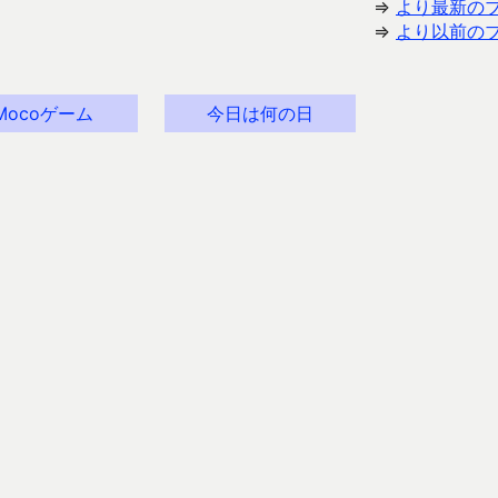
⇒
より最新の
⇒
より以前の
Mocoゲーム
今日は何の日