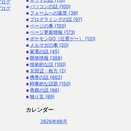
ネットの話 (110)
ブログ
パソコンの話 (100)
ブログ
フォームへの返答 (39)
プログラミングの話 (97)
ページの事 (150)
ページ更新情報 (173)
ポケモンGO（位置ゲー） (131)
メルマガの事 (20)
家電の話 (45)
開発情報 (388)
技術的な話 (100)
京田辺・枚方 (2)
携帯の話 (662)
時事的な話題 (150)
将棋の話 (66)
独り言 (89)
カレンダー
2026年08月