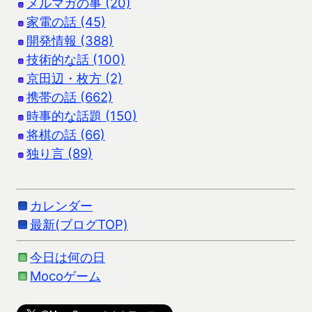
メルマガの事 (20)
家電の話 (45)
開発情報 (388)
技術的な話 (100)
京田辺・枚方 (2)
携帯の話 (662)
時事的な話題 (150)
将棋の話 (66)
独り言 (89)
カレンダー
最新(ブログTOP)
今日は何の日
Mocoゲーム