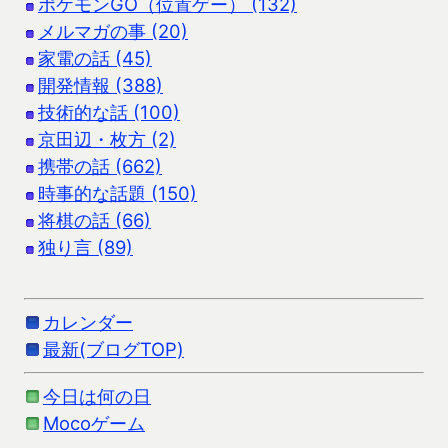
ポケモンGO（位置ゲー） (132)
メルマガの事 (20)
家電の話 (45)
開発情報 (388)
技術的な話 (100)
京田辺・枚方 (2)
携帯の話 (662)
時事的な話題 (150)
将棋の話 (66)
独り言 (89)
カレンダー
最新(ブログTOP)
今日は何の日
Mocoゲーム