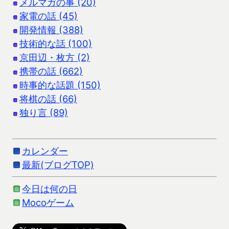
メルマガの事 (20)
家電の話 (45)
開発情報 (388)
技術的な話 (100)
京田辺・枚方 (2)
携帯の話 (662)
時事的な話題 (150)
将棋の話 (66)
独り言 (89)
カレンダー
最新(ブログTOP)
今日は何の日
Mocoゲーム