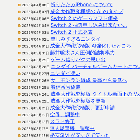
折りたたみiPhone について
2025年04月08日
成金大作戦究極版の AI のタイプ
2025年04月07日
Switch 2 のゲームソフト価格
2025年04月06日
Switch 2 抽選申し込み出来ない…
2025年04月04日
Switch 2 正式発表
2025年04月03日
楽しみすぎるニンダイ
2025年04月02日
成金大作戦究極版 AI強化したところ
2025年04月01日
藤井聡太さん圧倒的詰将棋力
2025年03月31日
ゲーム借りパクの思い出
2025年03月29日
ニンダイ バーチャルゲームカードにつ
2025年03月28日
ニンダイ凄い
2025年03月27日
サーモンラン編成 最高から最低へ
2025年03月26日
着信番号偽装
2025年03月25日
成金大作戦究極版 タイトル画面下の Vx.y
2025年03月24日
成金大作戦究極版を更新
2025年03月22日
成金大作戦究極版、更新申請
2025年03月21日
空母、調整中
2025年03月19日
スラド終了
2025年03月18日
無人爆撃機、調整中
2025年03月17日
格安SIM が安すぎて笑った
2025年03月15日