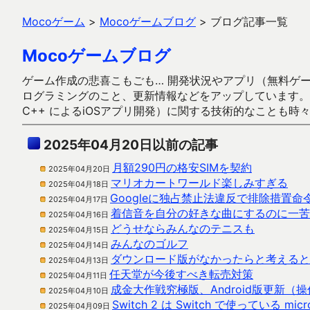
Mocoゲーム
>
Mocoゲームブログ
>
ブログ記事一覧
Mocoゲームブログ
ゲーム作成の悲喜こもごも… 開発状況やアプリ（無料ゲーム多
ログラミングのこと、更新情報などをアップしています。ガラケー時代
C++ によるiOSアプリ開発）に関する技術的なことも時
2025年04月20日以前の記事
月額290円の格安SIMを契約
2025年04月20日
マリオカートワールド楽しみすぎる
2025年04月18日
Googleに独占禁止法違反で排除措置命
2025年04月17日
着信音を自分の好きな曲にするのに一苦
2025年04月16日
どうせならみんなのテニスも
2025年04月15日
みんなのゴルフ
2025年04月14日
ダウンロード版がなかったらと考えると
2025年04月13日
任天堂が今後すべき転売対策
2025年04月11日
成金大作戦究極版、Android版更新（
2025年04月10日
Switch 2 は Switch で使っている mi
2025年04月09日