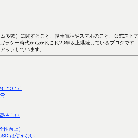
数）に関すること、携帯電話やスマホのこと、公式ストア（Google
からかれこれ20年以上継続しているブログです。Android（java
々アップしています。
令について
労
恐ろしい
操作性向上）
croSD は使えない