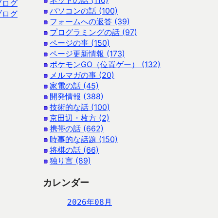
ネットの話 (110)
ブログ
パソコンの話 (100)
ブログ
フォームへの返答 (39)
プログラミングの話 (97)
ページの事 (150)
ページ更新情報 (173)
ポケモンGO（位置ゲー） (132)
メルマガの事 (20)
家電の話 (45)
開発情報 (388)
技術的な話 (100)
京田辺・枚方 (2)
携帯の話 (662)
時事的な話題 (150)
将棋の話 (66)
独り言 (89)
カレンダー
2026年08月