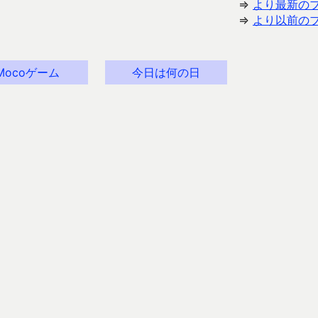
⇒
より最新の
⇒
より以前の
Mocoゲーム
今日は何の日