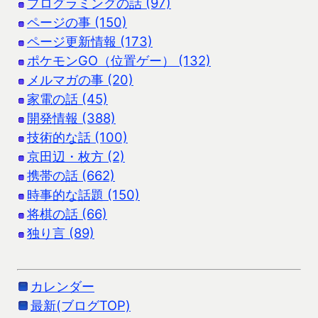
プログラミングの話 (97)
ページの事 (150)
ページ更新情報 (173)
ポケモンGO（位置ゲー） (132)
メルマガの事 (20)
家電の話 (45)
開発情報 (388)
技術的な話 (100)
京田辺・枚方 (2)
携帯の話 (662)
時事的な話題 (150)
将棋の話 (66)
独り言 (89)
カレンダー
最新(ブログTOP)