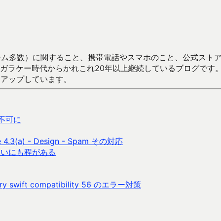
数）に関すること、携帯電話やスマホのこと、公式ストア（Google
からかれこれ20年以上継続しているブログです。Android（java
々アップしています。
が不可に
3(a) - Design - Spam その対応
くいにも程がある
ibrary swift compatibility 56 のエラー対策