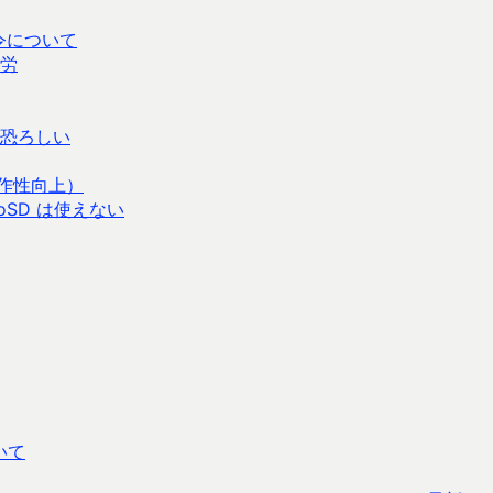
令について
労
恐ろしい
操作性向上）
croSD は使えない
いて