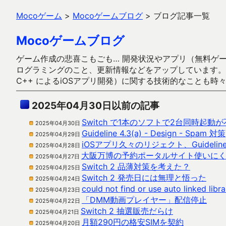
Mocoゲーム
>
Mocoゲームブログ
>
ブログ記事一覧
Mocoゲームブログ
ゲーム作成の悲喜こもごも… 開発状況やアプリ（無料ゲーム多
ログラミングのこと、更新情報などをアップしています。ガラケー時代
C++ によるiOSアプリ開発）に関する技術的なことも時
2025年04月30日以前の記事
Switch で1本のソフトで2台同時起動
2025年04月30日
Guideline 4.3(a) - Design - Spam 対策
2025年04月29日
iOSアプリ久々のリジェクト、Guideline 4.
2025年04月28日
大阪万博の予約ポータルサイト使いに
2025年04月27日
Switch 2 品薄対策を考えた？
2025年04月25日
Switch 2 発売日には無理と悟った
2025年04月24日
could not find or use auto linked l
2025年04月23日
「DMM動画プレイヤー」配信停止
2025年04月22日
Switch 2 抽選販売だらけ
2025年04月21日
月額290円の格安SIMを契約
2025年04月20日