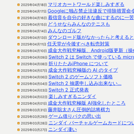
マリオカートワールド楽しみすぎる
2025年04月18日
Googleに独占禁止法違反で排除措置命
2025年04月17日
着信音を自分の好きな曲にするのに一苦
2025年04月16日
どうせならみんなのテニスも
2025年04月15日
みんなのゴルフ
2025年04月14日
ダウンロード版がなかったらと考えると
2025年04月13日
任天堂が今後すべき転売対策
2025年04月11日
成金大作戦究極版、Android版更新（
2025年04月10日
Switch 2 は Switch で使っている mi
2025年04月09日
折りたたみiPhone について
2025年04月08日
成金大作戦究極版の AI のタイプ
2025年04月07日
Switch 2 のゲームソフト価格
2025年04月06日
Switch 2 抽選申し込み出来ない…
2025年04月04日
Switch 2 正式発表
2025年04月03日
楽しみすぎるニンダイ
2025年04月02日
成金大作戦究極版 AI強化したところ
2025年04月01日
藤井聡太さん圧倒的詰将棋力
2025年03月31日
ゲーム借りパクの思い出
2025年03月29日
ニンダイ バーチャルゲームカードにつ
2025年03月28日
ニンダイ凄い
2025年03月27日