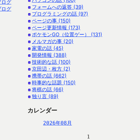
パソコンの話 (100)
ブログ
フォームへの返答 (39)
ブログ
プログラミングの話 (97)
ページの事 (150)
ページ更新情報 (173)
ポケモンGO（位置ゲー） (131)
メルマガの事 (20)
家電の話 (45)
開発情報 (388)
技術的な話 (100)
京田辺・枚方 (2)
携帯の話 (662)
時事的な話題 (150)
将棋の話 (66)
独り言 (89)
カレンダー
2026年08月
                   1