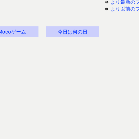
⇒
より最新の
⇒
より以前の
Mocoゲーム
今日は何の日