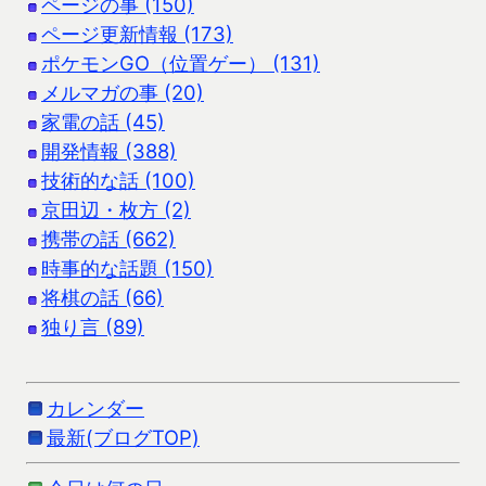
ページの事 (150)
ページ更新情報 (173)
ポケモンGO（位置ゲー） (131)
メルマガの事 (20)
家電の話 (45)
開発情報 (388)
技術的な話 (100)
京田辺・枚方 (2)
携帯の話 (662)
時事的な話題 (150)
将棋の話 (66)
独り言 (89)
カレンダー
最新(ブログTOP)