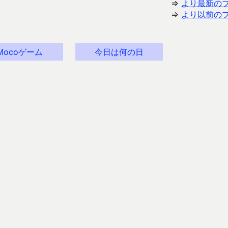
⇒
より最新の
⇒
より以前の
Mocoゲーム
今日は何の日