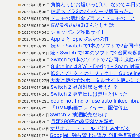
角換わりはお腹いっぱい、なので本日
2025年05月09日
結局スプラ3のパッケージ版買った…
2025年05月08日
ドコモの新料金プランとドコモのこと
2025年05月07日
GW最後ののほほんとした話
2025年05月06日
ショッピング詐欺サイト
2025年05月04日
Apple と Epic の訴訟の件
2025年05月03日
続々・Switch で1本のソフトで2台同
2025年05月02日
続・Switch で1本のソフトで2台同時
2025年05月01日
Switch で1本のソフトで2台同時起動
2025年04月30日
Guideline 4.3(a) - Design - Spam 対策
2025年04月29日
iOSアプリ久々のリジェクト、Guideline 4.
2025年04月28日
大阪万博の予約ポータルサイト使いに
2025年04月27日
Switch 2 品薄対策を考えた？
2025年04月25日
Switch 2 発売日には無理と悟った
2025年04月24日
could not find or use auto linked l
2025年04月23日
「DMM動画プレイヤー」配信停止
2025年04月22日
Switch 2 抽選販売だらけ
2025年04月21日
月額290円の格安SIMを契約
2025年04月20日
マリオカートワールド楽しみすぎる
2025年04月18日
Googleに独占禁止法違反で排除措置命
2025年04月17日