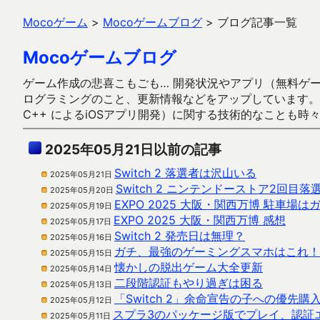
Mocoゲーム
>
Mocoゲームブログ
>
ブログ記事一覧
Mocoゲームブログ
ゲーム作成の悲喜こもごも… 開発状況やアプリ（無料ゲーム多
ログラミングのこと、更新情報などをアップしています。ガラケー時代
C++ によるiOSアプリ開発）に関する技術的なことも時
2025年05月21日以前の記事
Switch 2 落選者は沢山いる
2025年05月21日
Switch 2 ニンテンドーストア2回目落
2025年05月20日
EXPO 2025 大阪・関西万博 駐車場は
2025年05月19日
EXPO 2025 大阪・関西万博 感想
2025年05月17日
Switch 2 発売日は無理？
2025年05月16日
ガチ、最強のゲーミングスマホはこれ！
2025年05月15日
懐かしの脱出ゲーム大全更新
2025年05月14日
二段階認証もやり過ぎは困る
2025年05月13日
「Switch 2」余命宣告の子への優先購
2025年05月12日
スプラ3のパッケージ版でプレイ、認証
2025年05月11日