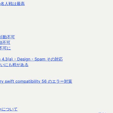
の名人戦は最高
時起動不可
起動不可
が不可に
3(a) - Design - Spam その対応
くいにも程がある
ibrary swift compatibility 56 のエラー対策
令について