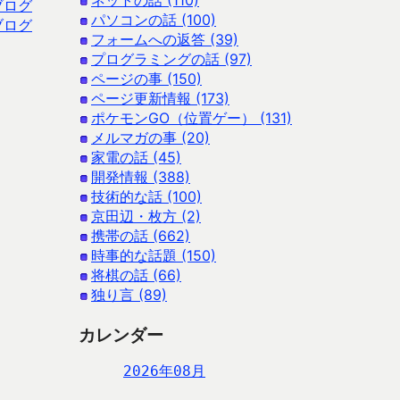
ネットの話 (110)
ブログ
パソコンの話 (100)
ブログ
フォームへの返答 (39)
プログラミングの話 (97)
ページの事 (150)
ページ更新情報 (173)
ポケモンGO（位置ゲー） (131)
メルマガの事 (20)
家電の話 (45)
開発情報 (388)
技術的な話 (100)
京田辺・枚方 (2)
携帯の話 (662)
時事的な話題 (150)
将棋の話 (66)
独り言 (89)
カレンダー
2026年08月