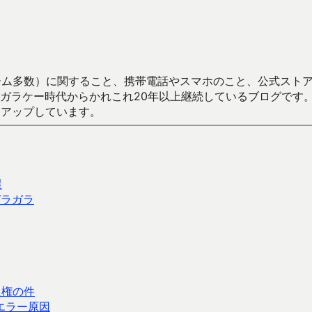
数）に関すること、携帯電話やスマホのこと、公式ストア（Google
からかれこれ20年以上継続しているブログです。Android（java
々アップしています。
選
ガラガラ
入権の件
エラー原因