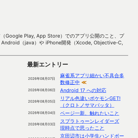
 Play, App Store）でのアプリ公開のこと、プ
）や iPhone開発（Xcode, Objective-C,
最新エントリー
麻雀系アプリ細かい不具合多
2026年08月07日
数修正中
≪
Android 17 への対応
2026年08月06日
リアル色違いポケモンGET!
2026年08月05日
（クロトノサマバッタ）
ページ一新、触れたいこと
2026年08月04日
スプラトゥーンレイダーズ
2026年08月03日
現時点で思ったこと
京田辺市は小学生ハンドボー