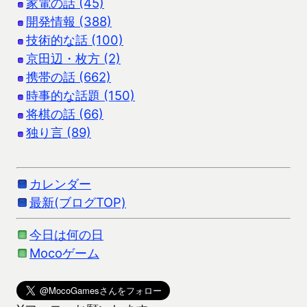
家電の話 (45)
開発情報 (388)
技術的な話 (100)
京田辺・枚方 (2)
携帯の話 (662)
時事的な話題 (150)
将棋の話 (66)
独り言 (89)
カレンダー
最新(ブログTOP)
今日は何の日
Mocoゲーム