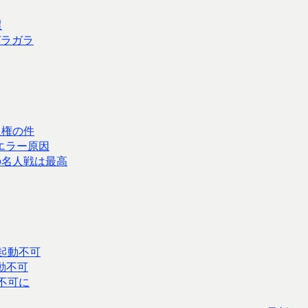
選
ガラガラ
入権の件
エラー原因
の名人戦は最高
時起動不可
起動不可
が不可に