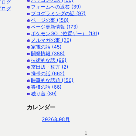
パソコンの話 (100)
ブログ
フォームへの返答 (39)
ブログ
プログラミングの話 (97)
ページの事 (150)
ページ更新情報 (173)
ポケモンGO（位置ゲー） (131)
メルマガの事 (20)
家電の話 (45)
開発情報 (388)
技術的な話 (99)
京田辺・枚方 (2)
携帯の話 (662)
時事的な話題 (150)
将棋の話 (66)
独り言 (89)
カレンダー
2026年08月
                   1