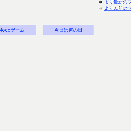
⇒
より最新の
⇒
より以前の
Mocoゲーム
今日は何の日