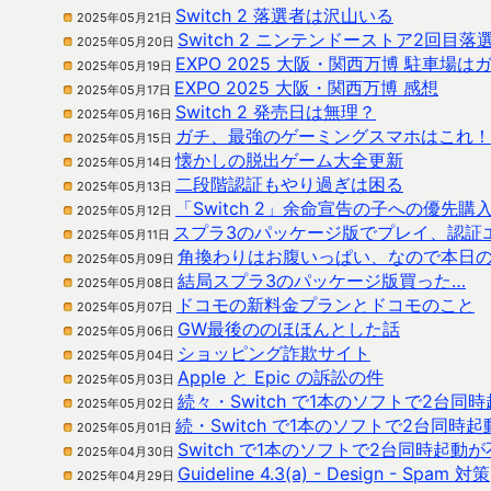
Switch 2 落選者は沢山いる
2025年05月21日
Switch 2 ニンテンドーストア2回目落
2025年05月20日
EXPO 2025 大阪・関西万博 駐車場は
2025年05月19日
EXPO 2025 大阪・関西万博 感想
2025年05月17日
Switch 2 発売日は無理？
2025年05月16日
ガチ、最強のゲーミングスマホはこれ！
2025年05月15日
懐かしの脱出ゲーム大全更新
2025年05月14日
二段階認証もやり過ぎは困る
2025年05月13日
「Switch 2」余命宣告の子への優先購
2025年05月12日
スプラ3のパッケージ版でプレイ、認証
2025年05月11日
角換わりはお腹いっぱい、なので本日
2025年05月09日
結局スプラ3のパッケージ版買った…
2025年05月08日
ドコモの新料金プランとドコモのこと
2025年05月07日
GW最後ののほほんとした話
2025年05月06日
ショッピング詐欺サイト
2025年05月04日
Apple と Epic の訴訟の件
2025年05月03日
続々・Switch で1本のソフトで2台同
2025年05月02日
続・Switch で1本のソフトで2台同時
2025年05月01日
Switch で1本のソフトで2台同時起動
2025年04月30日
Guideline 4.3(a) - Design - Spam 対策
2025年04月29日