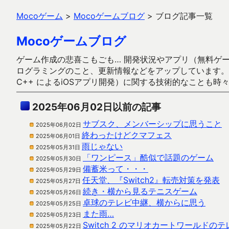
Mocoゲーム
>
Mocoゲームブログ
>
ブログ記事一覧
Mocoゲームブログ
ゲーム作成の悲喜こもごも… 開発状況やアプリ（無料ゲーム多
ログラミングのこと、更新情報などをアップしています。ガラケー時代
C++ によるiOSアプリ開発）に関する技術的なことも時
2025年06月02日以前の記事
サブスク、メンバーシップに思うこと
2025年06月02日
終わったけどクマフェス
2025年06月01日
雨じゃない
2025年05月31日
「ワンピース」酷似で話題のゲーム
2025年05月30日
備蓄米って・・・
2025年05月29日
任天堂、『Switch2』転売対策を発表
2025年05月27日
続き・横から見るテニスゲーム
2025年05月26日
卓球のテレビ中継、横からに思う
2025年05月25日
また雨…
2025年05月23日
Switch 2 のマリオカートワールドのテ
2025年05月22日