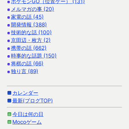
ポケモンGO（位置ゲー） (131)
メルマガの事 (20)
家電の話 (45)
開発情報 (388)
技術的な話 (100)
京田辺・枚方 (2)
携帯の話 (662)
時事的な話題 (150)
将棋の話 (66)
独り言 (89)
カレンダー
最新(ブログTOP)
今日は何の日
Mocoゲーム