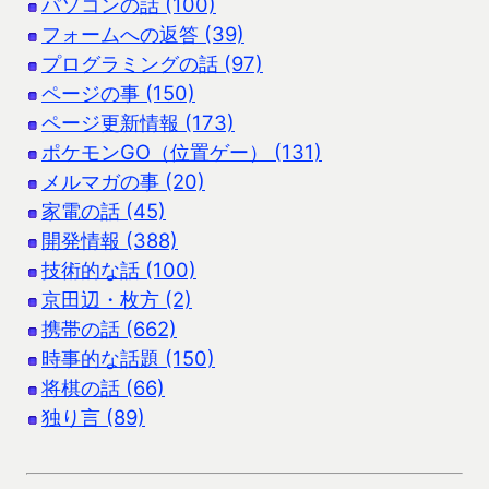
パソコンの話 (100)
フォームへの返答 (39)
プログラミングの話 (97)
ページの事 (150)
ページ更新情報 (173)
ポケモンGO（位置ゲー） (131)
メルマガの事 (20)
家電の話 (45)
開発情報 (388)
技術的な話 (100)
京田辺・枚方 (2)
携帯の話 (662)
時事的な話題 (150)
将棋の話 (66)
独り言 (89)