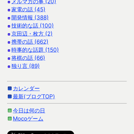
メルマガの事 (20)
家電の話 (45)
開発情報 (388)
技術的な話 (100)
京田辺・枚方 (2)
携帯の話 (662)
時事的な話題 (150)
将棋の話 (66)
独り言 (89)
カレンダー
最新(ブログTOP)
今日は何の日
Mocoゲーム