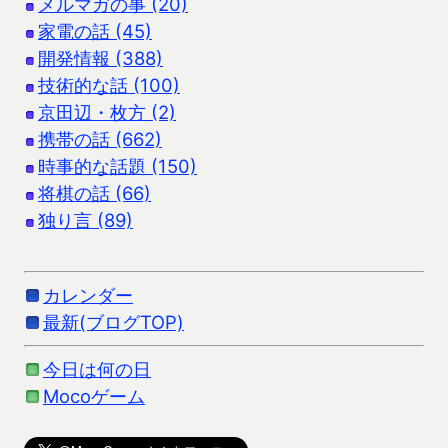
メルマガの事 (20)
家電の話 (45)
開発情報 (388)
技術的な話 (100)
京田辺・枚方 (2)
携帯の話 (662)
時事的な話題 (150)
将棋の話 (66)
独り言 (89)
カレンダー
最新(ブログTOP)
今日は何の日
Mocoゲーム