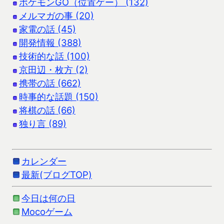
ポケモンGO（位置ゲー） (132)
メルマガの事 (20)
家電の話 (45)
開発情報 (388)
技術的な話 (100)
京田辺・枚方 (2)
携帯の話 (662)
時事的な話題 (150)
将棋の話 (66)
独り言 (89)
カレンダー
最新(ブログTOP)
今日は何の日
Mocoゲーム