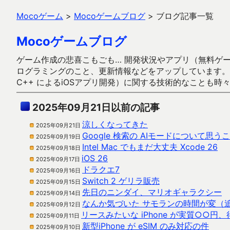
Mocoゲーム
>
Mocoゲームブログ
>
ブログ記事一覧
Mocoゲームブログ
ゲーム作成の悲喜こもごも… 開発状況やアプリ（無料ゲーム多
ログラミングのこと、更新情報などをアップしています。ガラケー時代
C++ によるiOSアプリ開発）に関する技術的なことも時
2025年09月21日以前の記事
涼しくなってきた
2025年09月21日
Google 検索の AIモードについて思う
2025年09月19日
Intel Mac でもまだ大丈夫 Xcode 26
2025年09月18日
iOS 26
2025年09月17日
ドラクエ7
2025年09月16日
Switch 2 ゲリラ販売
2025年09月15日
先日のニンダイ、マリオギャラクシー
2025年09月14日
なんか気づいた サモランの時間が変（
2025年09月12日
リースみたいな iPhone が実質○○円
2025年09月11日
新型iPhone が eSIM のみ対応の件
2025年09月10日