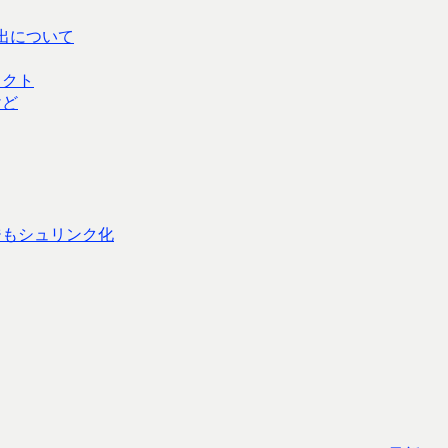
続出について
ェクト
けど
ジもシュリンク化