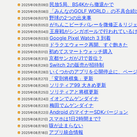
民放5局、BS4Kから撤退かで
2025年09月09日
「みんなのGOLF WORLD」の不具合
2025年09月08日
野球の2つの出来事
2025年09月07日
がちんこビーチバレーを微修正＆リジ
2025年09月05日
王座戦がシンガポールで行われている
2025年09月04日
Google Pixel Watch 3 到着
2025年09月03日
ドラクエウォーク再開、すぐ飽きた
2025年09月02日
初めてスマートウォッチ購入
2025年09月01日
京都サンガがJ1で首位？
2025年08月31日
Switch 2の販売が招待制
2025年08月29日
いくつかのアプリを公開停止に、ペー
2025年08月28日
「変則将棋集」更新
2025年08月27日
ソリティア99 大きめ更新
2025年08月26日
ソリティアと将棋更新
2025年08月25日
イオンでムゲンダイナ
2025年08月24日
梅田でムゲンダイナ
2025年08月23日
Android のマイナーSDKバージョン
2025年08月22日
スマホは1日2時間まで?
2025年08月21日
咳が止まらない
2025年08月19日
アプリ統合情報
2025年08月18日