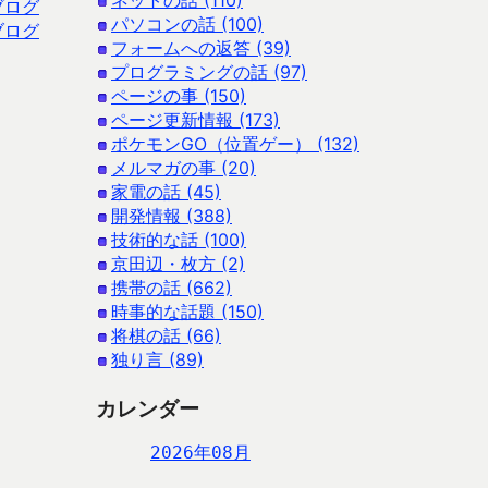
ネットの話 (110)
ブログ
パソコンの話 (100)
ブログ
フォームへの返答 (39)
プログラミングの話 (97)
ページの事 (150)
ページ更新情報 (173)
ポケモンGO（位置ゲー） (132)
メルマガの事 (20)
家電の話 (45)
開発情報 (388)
技術的な話 (100)
京田辺・枚方 (2)
携帯の話 (662)
時事的な話題 (150)
将棋の話 (66)
独り言 (89)
カレンダー
2026年08月