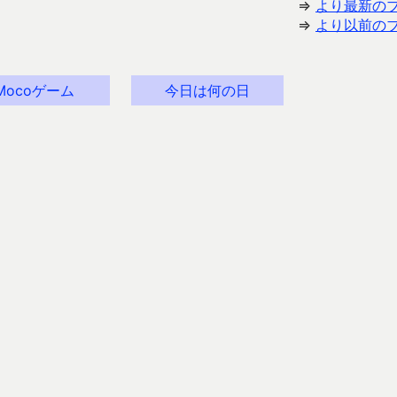
⇒
より最新の
⇒
より以前の
Mocoゲーム
今日は何の日