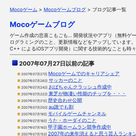
Mocoゲーム
>
Mocoゲームブログ
>
ブログ記事一覧
Mocoゲームブログ
ゲーム作成の悲喜こもごも… 開発状況やアプリ（無料ゲーム多
ログラミングのこと、更新情報などをアップしています。ガラケー時代
C++ によるiOSアプリ開発）に関する技術的なことも時
2007年07月27日以前の記事
Mocoゲームでのキャリアシェア
2007年07月27日
サッカーのこと
2007年07月26日
おばちゃんクラッシュ作成中
2007年07月24日
東芝が物凄い性能のチップを・・・
2007年07月22日
歴史合わせ公開
2007年07月21日
au誰でも割
2007年07月20日
モバイルゲームチャンネル
2007年07月19日
うた・ホーダイのこと
2007年07月18日
甲子園ホームラン競争作成中
2007年07月16日
2007年の来年消えると思う芸人ランキ
2007年07月15日