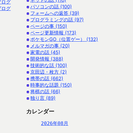
ネットの話 (110)
ブログ
パソコンの話 (100)
ブログ
フォームへの返答 (39)
プログラミングの話 (97)
ページの事 (150)
ページ更新情報 (173)
ポケモンGO（位置ゲー） (132)
メルマガの事 (20)
家電の話 (45)
開発情報 (388)
技術的な話 (100)
京田辺・枚方 (2)
携帯の話 (662)
時事的な話題 (150)
将棋の話 (66)
独り言 (89)
カレンダー
2026年08月