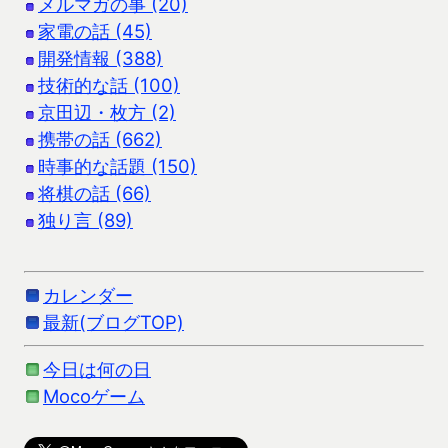
メルマガの事 (20)
家電の話 (45)
開発情報 (388)
技術的な話 (100)
京田辺・枚方 (2)
携帯の話 (662)
時事的な話題 (150)
将棋の話 (66)
独り言 (89)
カレンダー
最新(ブログTOP)
今日は何の日
Mocoゲーム