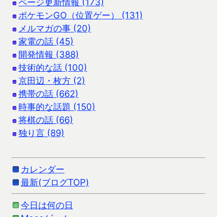
ページ更新情報 (173)
ポケモンGO（位置ゲー） (131)
メルマガの事 (20)
家電の話 (45)
開発情報 (388)
技術的な話 (100)
京田辺・枚方 (2)
携帯の話 (662)
時事的な話題 (150)
将棋の話 (66)
独り言 (89)
カレンダー
最新(ブログTOP)
今日は何の日