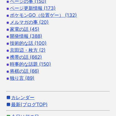
ページの事 (150)
ページ更新情報 (173)
ポケモンGO（位置ゲー） (132)
メルマガの事 (20)
家電の話 (45)
開発情報 (388)
技術的な話 (100)
京田辺・枚方 (2)
携帯の話 (662)
時事的な話題 (150)
将棋の話 (66)
独り言 (89)
カレンダー
最新(ブログTOP)