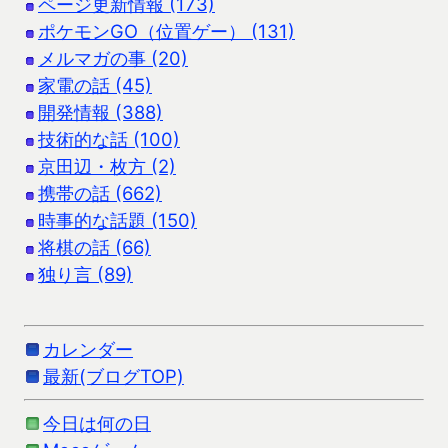
ページ更新情報 (173)
ポケモンGO（位置ゲー） (131)
メルマガの事 (20)
家電の話 (45)
開発情報 (388)
技術的な話 (100)
京田辺・枚方 (2)
携帯の話 (662)
時事的な話題 (150)
将棋の話 (66)
独り言 (89)
カレンダー
最新(ブログTOP)
今日は何の日