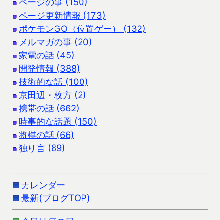
ページの事 (150)
ページ更新情報 (173)
ポケモンGO（位置ゲー） (132)
メルマガの事 (20)
家電の話 (45)
開発情報 (388)
技術的な話 (100)
京田辺・枚方 (2)
携帯の話 (662)
時事的な話題 (150)
将棋の話 (66)
独り言 (89)
カレンダー
最新(ブログTOP)