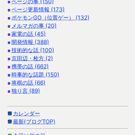
ページの事 (150)
ページ更新情報 (173)
ポケモンGO（位置ゲー） (132)
メルマガの事 (20)
家電の話 (45)
開発情報 (388)
技術的な話 (100)
京田辺・枚方 (2)
携帯の話 (662)
時事的な話題 (150)
将棋の話 (66)
独り言 (89)
カレンダー
最新(ブログTOP)