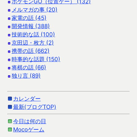
ポケモンGO（位置ゲー） (132)
メルマガの事 (20)
家電の話 (45)
開発情報 (388)
技術的な話 (100)
京田辺・枚方 (2)
携帯の話 (662)
時事的な話題 (150)
将棋の話 (66)
独り言 (89)
カレンダー
最新(ブログTOP)
今日は何の日
Mocoゲーム