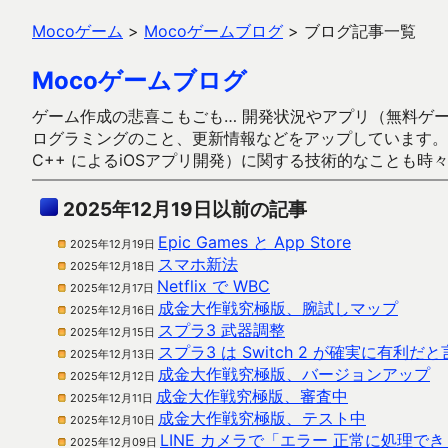
Mocoゲーム
>
Mocoゲームブログ
>
ブログ記事一覧
Mocoゲームブログ
ゲーム作成の悲喜こもごも… 開発状況やアプリ（無料ゲーム多
ログラミングのこと、更新情報などをアップしています。ガラケー時代
C++ によるiOSアプリ開発）に関する技術的なことも時
2025年12月19日以前の記事
Epic Games と App Store
2025年12月19日
スマホ新法
2025年12月18日
Netflix で WBC
2025年12月17日
成金大作戦究極版、腕試しマップ
2025年12月16日
スプラ3 武器調整
2025年12月15日
スプラ3 は Switch 2 が確実に有利だ
2025年12月13日
成金大作戦究極版、バージョンアップ
2025年12月12日
成金大作戦究極版、審査中
2025年12月11日
成金大作戦究極版、テスト中
2025年12月10日
LINE カメラで「エラー 正常に処理で
2025年12月09日