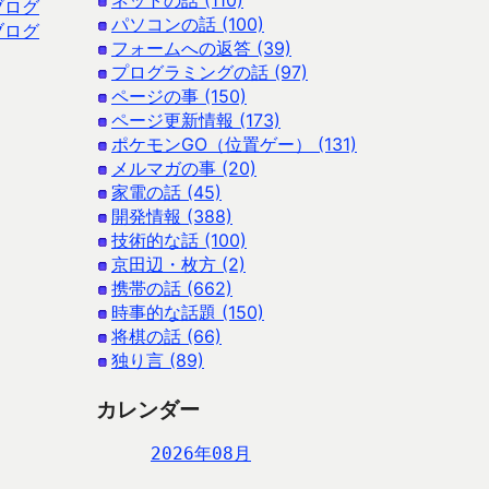
ネットの話 (110)
ブログ
パソコンの話 (100)
ブログ
フォームへの返答 (39)
プログラミングの話 (97)
ページの事 (150)
ページ更新情報 (173)
ポケモンGO（位置ゲー） (131)
メルマガの事 (20)
家電の話 (45)
開発情報 (388)
技術的な話 (100)
京田辺・枚方 (2)
携帯の話 (662)
時事的な話題 (150)
将棋の話 (66)
独り言 (89)
カレンダー
2026年08月