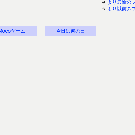
⇒
より最新の
⇒
より以前の
Mocoゲーム
今日は何の日