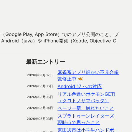
 Play, App Store）でのアプリ公開のこと、プ
）や iPhone開発（Xcode, Objective-C,
最新エントリー
麻雀系アプリ細かい不具合多
2026年08月07日
数修正中
≪
Android 17 への対応
2026年08月06日
リアル色違いポケモンGET!
2026年08月05日
（クロトノサマバッタ）
ページ一新、触れたいこと
2026年08月04日
スプラトゥーンレイダーズ
2026年08月03日
現時点で思ったこと
京田辺市は小学生ハンドボー