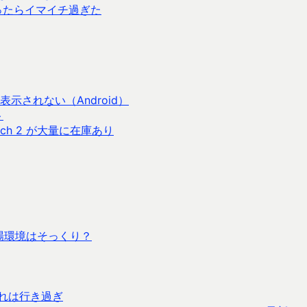
ったらイマイチ過ぎた
示されない（Android）
ト
itch 2 が大量に在庫あり
市場環境はそっくり？
れは行き過ぎ