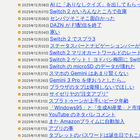
AI に「ありなしクイズ」を出してもら
2025年12月08日
Switch 2 がいろんなところで在庫
2025年12月07日
センバツそこそこ面白かった
2025年12月06日
DAZN が F1配信を終了
2025年12月05日
寒い
2025年12月04日
Switch 2 でスプラ3
2025年12月03日
ステータスバーとナビゲーションバーが表
2025年12月02日
Switch 2 マリオカートワールドのレー
2025年12月01日
Switch 2 ゲット！ ヨドバシ梅田に Sw
2025年11月30日
Switch の microSD のデータが壊れた
2025年11月28日
スマホの Gemini はあまり賢くない
2025年11月27日
Gemini 3 Pro を使おうとしたら…
2025年11月26日
ブラウザのタブは復帰しないでほしい
2025年11月25日
サイゼリヤの“注文アプリ”
2025年11月23日
スプラトゥーンが上手いピーク年齢
2025年11月21日
「Windows95」と「生成AI産業」と
2025年11月20日
YouTube のネタバレコメント
2025年11月19日
また Amazonプライムに自動加入
2025年11月18日
アプリの事
2025年11月17日
タブレットのパスワードは誕生日でもこ
2025年11月16日