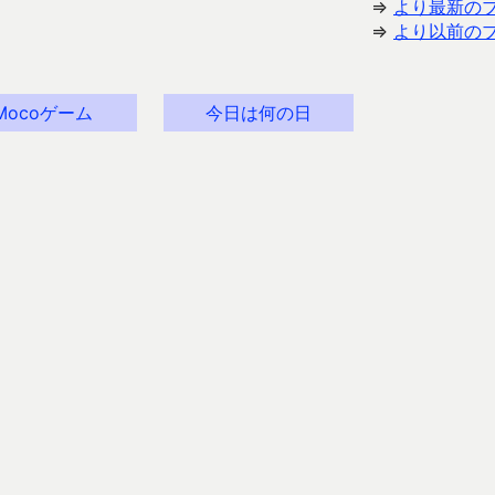
⇒
より最新の
⇒
より以前の
Mocoゲーム
今日は何の日