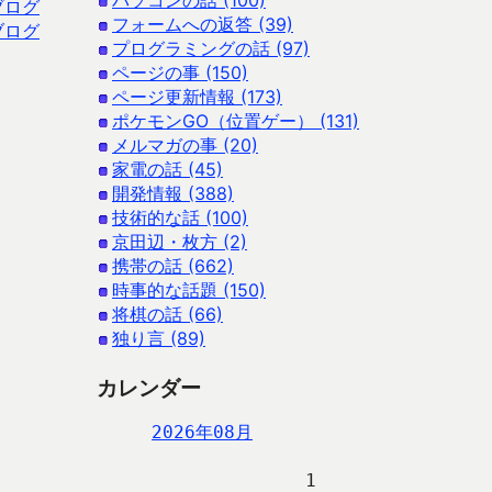
パソコンの話 (100)
ブログ
フォームへの返答 (39)
ブログ
プログラミングの話 (97)
ページの事 (150)
ページ更新情報 (173)
ポケモンGO（位置ゲー） (131)
メルマガの事 (20)
家電の話 (45)
開発情報 (388)
技術的な話 (100)
京田辺・枚方 (2)
携帯の話 (662)
時事的な話題 (150)
将棋の話 (66)
独り言 (89)
カレンダー
2026年08月
                   1