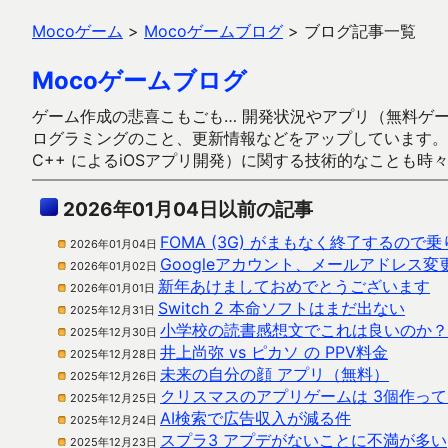
Mocoゲーム
>
Mocoゲームブログ
>
ブログ記事一覧
Mocoゲームブログ
ゲーム作成の悲喜こもごも… 開発状況やアプリ（無料ゲーム多
ログラミングのこと、更新情報などをアップしています。ガラケー時代
C++ によるiOSアプリ開発）に関する技術的なことも時
2026年01月04日以前の記事
FOMA (3G) がまもなく終了するの
2026年01月04日
Googleアカウント、メールアドレス変
2026年01月02日
新年あけましておめでとうございます
2026年01月01日
Switch 2 本命ソフトはまだ出ない
2025年12月31日
小学校の読書感想文でこれは良いのか？
2025年12月30日
井上尚弥 vs ピカソ の PPV料金
2025年12月28日
未来の自分の顔 アプリ（無料）
2025年12月26日
クリスマスのアプリゲームは 3個作っ
2025年12月25日
AI検索で広告収入が減る件
2025年12月24日
スプラ3 アプデがないことに不満が多い
2025年12月23日