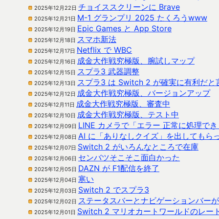
チョイススクリーンに Brave
2025年12月22日
M-1 グランプリ 2025 たくろうwww
2025年12月21日
Epic Games と App Store
2025年12月19日
スマホ新法
2025年12月18日
Netflix で WBC
2025年12月17日
成金大作戦究極版、腕試しマップ
2025年12月16日
スプラ3 武器調整
2025年12月15日
スプラ3 は Switch 2 が確実に有利だ
2025年12月13日
成金大作戦究極版、バージョンアップ
2025年12月12日
成金大作戦究極版、審査中
2025年12月11日
成金大作戦究極版、テスト中
2025年12月10日
LINE カメラで「エラー 正常に処理で
2025年12月09日
AI に「ありなしクイズ」を出してもら
2025年12月08日
Switch 2 がいろんなところで在庫
2025年12月07日
センバツそこそこ面白かった
2025年12月06日
DAZN が F1配信を終了
2025年12月05日
寒い
2025年12月04日
Switch 2 でスプラ3
2025年12月03日
ステータスバーとナビゲーションバーが表
2025年12月02日
Switch 2 マリオカートワールドのレー
2025年12月01日