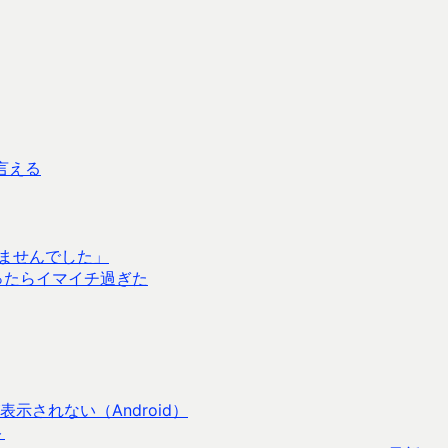
と言える
きませんでした」
ったらイマイチ過ぎた
示されない（Android）
ト