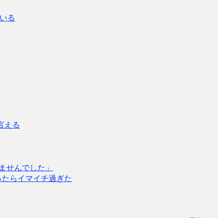
ている
と言える
きませんでした」
ったらイマイチ過ぎた