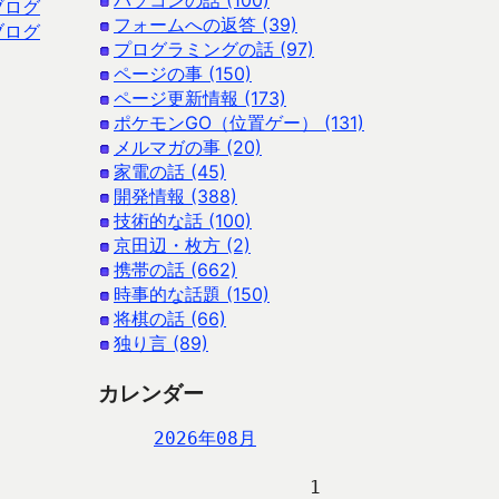
パソコンの話 (100)
ブログ
フォームへの返答 (39)
ブログ
プログラミングの話 (97)
ページの事 (150)
ページ更新情報 (173)
ポケモンGO（位置ゲー） (131)
メルマガの事 (20)
家電の話 (45)
開発情報 (388)
技術的な話 (100)
京田辺・枚方 (2)
携帯の話 (662)
時事的な話題 (150)
将棋の話 (66)
独り言 (89)
カレンダー
2026年08月
                   1