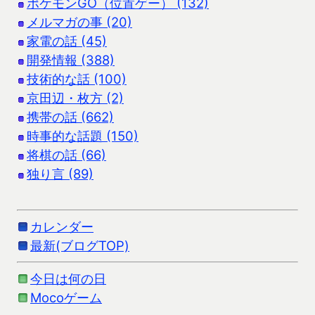
ポケモンGO（位置ゲー） (132)
メルマガの事 (20)
家電の話 (45)
開発情報 (388)
技術的な話 (100)
京田辺・枚方 (2)
携帯の話 (662)
時事的な話題 (150)
将棋の話 (66)
独り言 (89)
カレンダー
最新(ブログTOP)
今日は何の日
Mocoゲーム