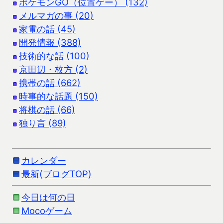
ポケモンGO（位置ゲー） (132)
メルマガの事 (20)
家電の話 (45)
開発情報 (388)
技術的な話 (100)
京田辺・枚方 (2)
携帯の話 (662)
時事的な話題 (150)
将棋の話 (66)
独り言 (89)
カレンダー
最新(ブログTOP)
今日は何の日
Mocoゲーム