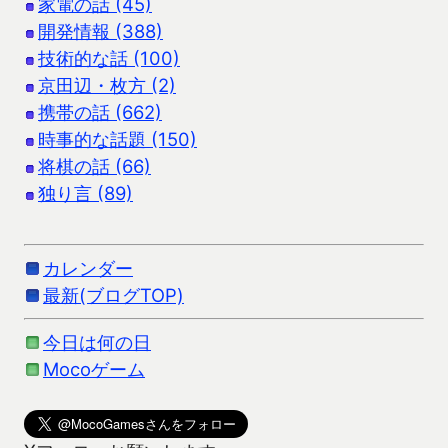
家電の話 (45)
開発情報 (388)
技術的な話 (100)
京田辺・枚方 (2)
携帯の話 (662)
時事的な話題 (150)
将棋の話 (66)
独り言 (89)
カレンダー
最新(ブログTOP)
今日は何の日
Mocoゲーム