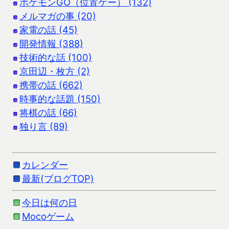
ポケモンGO（位置ゲー） (132)
メルマガの事 (20)
家電の話 (45)
開発情報 (388)
技術的な話 (100)
京田辺・枚方 (2)
携帯の話 (662)
時事的な話題 (150)
将棋の話 (66)
独り言 (89)
カレンダー
最新(ブログTOP)
今日は何の日
Mocoゲーム