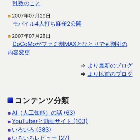
乱数のこと
2007年07月29日
モバイル4人打ち麻雀2公開
2007年07月28日
DoCoMoがファミ割MAXとひとりでも割引の
内容変更
⇒
より最新のブログ
⇒
より以前のブログ
コンテンツ分類
AI（人工知能）の話 (63)
YouTuberと動画サイト (103)
いろいろ (383)
いろいろレビュー (27)