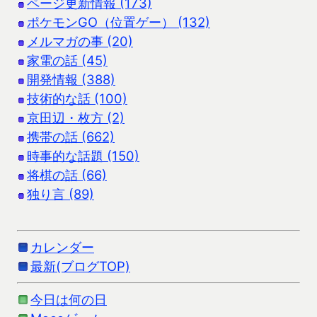
ページ更新情報 (173)
ポケモンGO（位置ゲー） (132)
メルマガの事 (20)
家電の話 (45)
開発情報 (388)
技術的な話 (100)
京田辺・枚方 (2)
携帯の話 (662)
時事的な話題 (150)
将棋の話 (66)
独り言 (89)
カレンダー
最新(ブログTOP)
今日は何の日