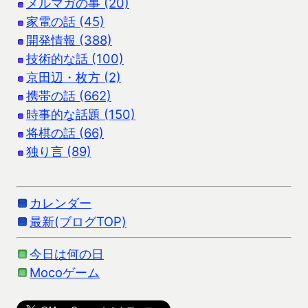
メルマガの事 (20)
家電の話 (45)
開発情報 (388)
技術的な話 (100)
京田辺・枚方 (2)
携帯の話 (662)
時事的な話題 (150)
将棋の話 (66)
独り言 (89)
カレンダー
最新(ブログTOP)
今日は何の日
Mocoゲーム