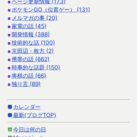
ページ更新情報 (173)
ポケモンGO（位置ゲー） (131)
メルマガの事 (20)
家電の話 (45)
開発情報 (388)
技術的な話 (100)
京田辺・枚方 (2)
携帯の話 (662)
時事的な話題 (150)
将棋の話 (66)
独り言 (89)
カレンダー
最新(ブログTOP)
今日は何の日