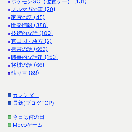
ポケモンGO（位置ゲー） (131)
メルマガの事 (20)
家電の話 (45)
開発情報 (388)
技術的な話 (100)
京田辺・枚方 (2)
携帯の話 (662)
時事的な話題 (150)
将棋の話 (66)
独り言 (89)
カレンダー
最新(ブログTOP)
今日は何の日
Mocoゲーム