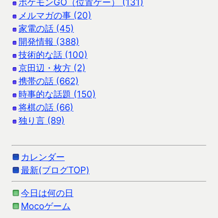
ポケモンGO（位置ゲー） (131)
メルマガの事 (20)
家電の話 (45)
開発情報 (388)
技術的な話 (100)
京田辺・枚方 (2)
携帯の話 (662)
時事的な話題 (150)
将棋の話 (66)
独り言 (89)
カレンダー
最新(ブログTOP)
今日は何の日
Mocoゲーム