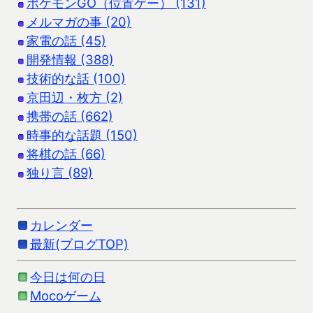
ポケモンGO（位置ゲー） (131)
メルマガの事 (20)
家電の話 (45)
開発情報 (388)
技術的な話 (100)
京田辺・枚方 (2)
携帯の話 (662)
時事的な話題 (150)
将棋の話 (66)
独り言 (89)
カレンダー
最新(ブログTOP)
今日は何の日
Mocoゲーム