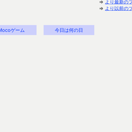
⇒
より最新の
⇒
より以前の
Mocoゲーム
今日は何の日