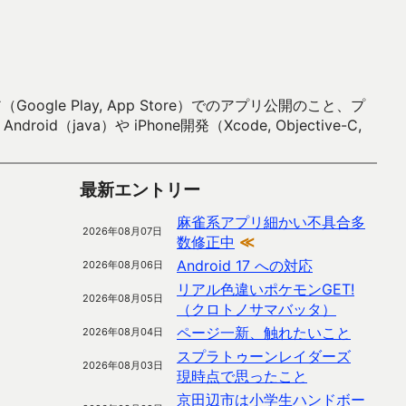
 Play, App Store）でのアプリ公開のこと、プ
）や iPhone開発（Xcode, Objective-C,
最新エントリー
麻雀系アプリ細かい不具合多
2026年08月07日
数修正中
≪
Android 17 への対応
2026年08月06日
リアル色違いポケモンGET!
2026年08月05日
（クロトノサマバッタ）
ページ一新、触れたいこと
2026年08月04日
スプラトゥーンレイダーズ
2026年08月03日
現時点で思ったこと
京田辺市は小学生ハンドボー