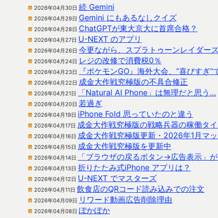
続 Gemini
2026年04月30日
Gemini にもあるなしクイズ
2026年04月29日
ChatGPTが東大京大に首席合格？
2026年04月28日
U-NEXT のアプリ
2026年04月27日
今更ながら、スプラトゥーンレイダー
2026年04月26日
レジの改修で消費税0％
2026年04月24日
『ポケモンGO』海外大会、“喜びすぎ”
2026年04月23日
成金大作戦究極版の不具合修正
2026年04月22日
「Natural AI Phone」は無理だと思う…
2026年04月21日
若過ぎ
2026年04月20日
iPhone Fold 思っていたのと違う
2026年04月19日
成金大作戦究極版の戦略兵器の稼働タイ
2026年04月17日
成金大作戦究極版更新・2026年1月マ
2026年04月16日
成金大作戦究極版を更新中
2026年04月15日
「ブラウザの戻るボタン→広告表示」が
2026年04月14日
折りたたみ式iPhone アプリは？
2026年04月13日
U-NEXT でマスターズ
2026年04月12日
飲食店のQRコード読み込みでの注文
2026年04月11日
リワード動画広告削除理由
2026年04月09日
ぽかぽか
2026年04月08日