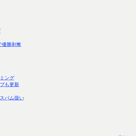
ズ
で優勝剥奪
ミング
ップも更新
スパム扱い