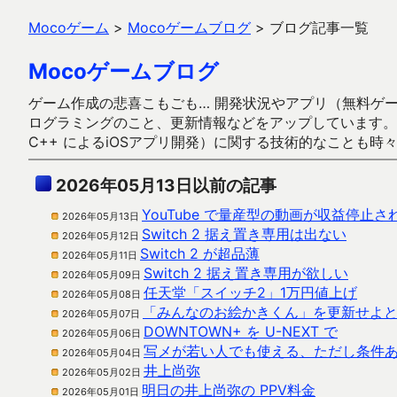
Mocoゲーム
>
Mocoゲームブログ
>
ブログ記事一覧
Mocoゲームブログ
ゲーム作成の悲喜こもごも… 開発状況やアプリ（無料ゲーム多
ログラミングのこと、更新情報などをアップしています。ガラケー時代
C++ によるiOSアプリ開発）に関する技術的なことも時
2026年05月13日以前の記事
YouTube で量産型の動画が収益停止
2026年05月13日
Switch 2 据え置き専用は出ない
2026年05月12日
Switch 2 が超品薄
2026年05月11日
Switch 2 据え置き専用が欲しい
2026年05月09日
任天堂「スイッチ2」1万円値上げ
2026年05月08日
「みんなのお絵かきくん」を更新せよと
2026年05月07日
DOWNTOWN+ を U-NEXT で
2026年05月06日
写メが若い人でも使える、ただし条件
2026年05月04日
井上尚弥
2026年05月02日
明日の井上尚弥の PPV料金
2026年05月01日