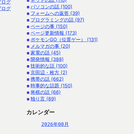
ネットの話 (110)
ブログ
パソコンの話 (100)
ブログ
フォームへの返答 (39)
プログラミングの話 (97)
ページの事 (150)
ページ更新情報 (173)
ポケモンGO（位置ゲー） (131)
メルマガの事 (20)
家電の話 (45)
開発情報 (388)
技術的な話 (100)
京田辺・枚方 (2)
携帯の話 (662)
時事的な話題 (150)
将棋の話 (66)
独り言 (89)
カレンダー
2026年08月