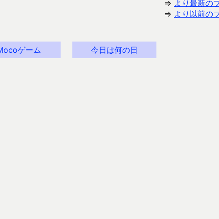
⇒
より最新の
⇒
より以前の
Mocoゲーム
今日は何の日