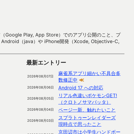
 Play, App Store）でのアプリ公開のこと、プ
）や iPhone開発（Xcode, Objective-C,
最新エントリー
麻雀系アプリ細かい不具合多
2026年08月07日
数修正中
≪
Android 17 への対応
2026年08月06日
リアル色違いポケモンGET!
2026年08月05日
（クロトノサマバッタ）
ページ一新、触れたいこと
2026年08月04日
スプラトゥーンレイダーズ
2026年08月03日
現時点で思ったこと
京田辺市は小学生ハンドボー