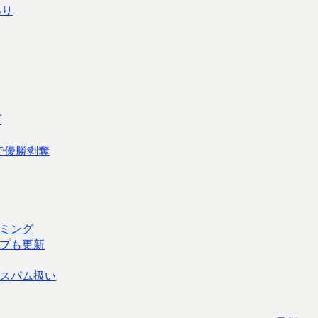
あり
ズ
で優勝剥奪
ミング
ップも更新
スパム扱い