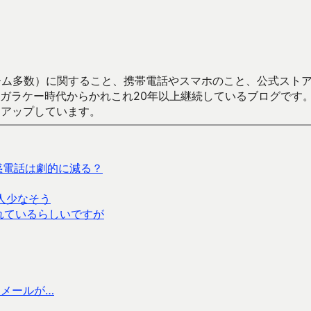
数）に関すること、携帯電話やスマホのこと、公式ストア（Google
からかれこれ20年以上継続しているブログです。Android（java
々アップしています。
化で迷惑電話は劇的に減る？
う人少なそう
されているらしいですが
メールが…