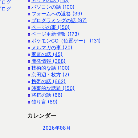
ネットの話 (110)
ブログ
パソコンの話 (100)
ブログ
フォームへの返答 (39)
プログラミングの話 (97)
ページの事 (150)
ページ更新情報 (173)
ポケモンGO（位置ゲー） (131)
メルマガの事 (20)
家電の話 (45)
開発情報 (388)
技術的な話 (100)
京田辺・枚方 (2)
携帯の話 (662)
時事的な話題 (150)
将棋の話 (66)
独り言 (89)
カレンダー
2026年08月