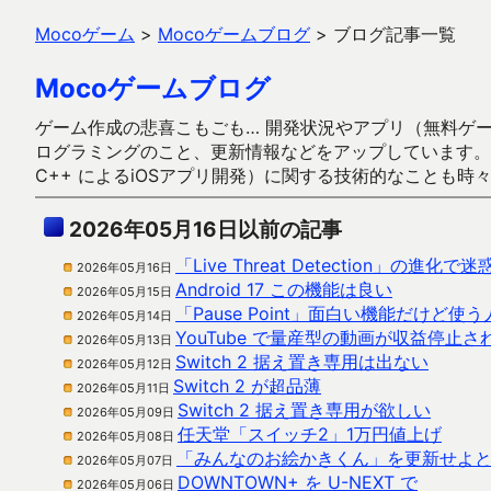
Mocoゲーム
>
Mocoゲームブログ
>
ブログ記事一覧
Mocoゲームブログ
ゲーム作成の悲喜こもごも… 開発状況やアプリ（無料ゲーム多
ログラミングのこと、更新情報などをアップしています。ガラケー時代
C++ によるiOSアプリ開発）に関する技術的なことも時
2026年05月16日以前の記事
「Live Threat Detection」の進
2026年05月16日
Android 17 この機能は良い
2026年05月15日
「Pause Point」面白い機能だけど使
2026年05月14日
YouTube で量産型の動画が収益停止
2026年05月13日
Switch 2 据え置き専用は出ない
2026年05月12日
Switch 2 が超品薄
2026年05月11日
Switch 2 据え置き専用が欲しい
2026年05月09日
任天堂「スイッチ2」1万円値上げ
2026年05月08日
「みんなのお絵かきくん」を更新せよと
2026年05月07日
DOWNTOWN+ を U-NEXT で
2026年05月06日