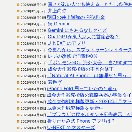
写メが若い人でも使える、ただし条件
2026年05月04日
井上尚弥
2026年05月02日
明日の井上尚弥の PPV料金
2026年05月01日
続 Gemini
2026年04月30日
Gemini にもあるなしクイズ
2026年04月29日
ChatGPTが東大京大に首席合格？
2026年04月28日
U-NEXT のアプリ
2026年04月27日
今更ながら、スプラトゥーンレイダー
2026年04月26日
レジの改修で消費税0％
2026年04月24日
『ポケモンGO』海外大会、“喜びすぎ”
2026年04月23日
成金大作戦究極版の不具合修正
2026年04月22日
「Natural AI Phone」は無理だと思う…
2026年04月21日
若過ぎ
2026年04月20日
iPhone Fold 思っていたのと違う
2026年04月19日
成金大作戦究極版の戦略兵器の稼働タイ
2026年04月17日
成金大作戦究極版更新・2026年1月マ
2026年04月16日
成金大作戦究極版を更新中
2026年04月15日
「ブラウザの戻るボタン→広告表示」が
2026年04月14日
折りたたみ式iPhone アプリは？
2026年04月13日
U-NEXT でマスターズ
2026年04月12日