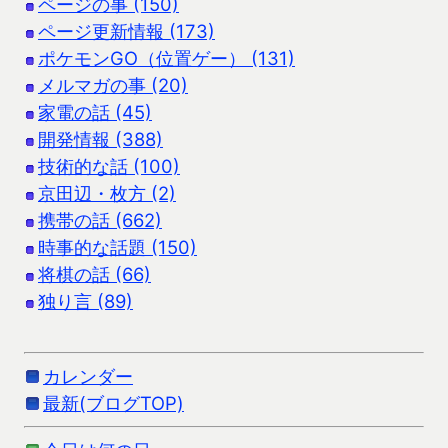
ページの事 (150)
ページ更新情報 (173)
ポケモンGO（位置ゲー） (131)
メルマガの事 (20)
家電の話 (45)
開発情報 (388)
技術的な話 (100)
京田辺・枚方 (2)
携帯の話 (662)
時事的な話題 (150)
将棋の話 (66)
独り言 (89)
カレンダー
最新(ブログTOP)