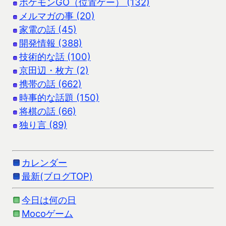
ポケモンGO（位置ゲー） (132)
メルマガの事 (20)
家電の話 (45)
開発情報 (388)
技術的な話 (100)
京田辺・枚方 (2)
携帯の話 (662)
時事的な話題 (150)
将棋の話 (66)
独り言 (89)
カレンダー
最新(ブログTOP)
今日は何の日
Mocoゲーム